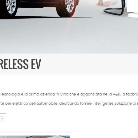
RELESS EV
cnologia è la prima azienda in Cina che è agganciata nella R&s, la fabbrica
nte per elettrico dell'automobile, dedicando fornire intelligente soluzione di 