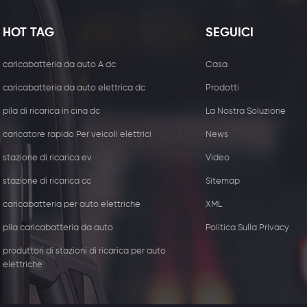
HOT TAG
SEGUICI
caricabatteria da auto A dc
Casa
caricabatteria da auto elettrica dc
Prodotti
pila di ricarica in cina dc
La Nostra Soluzione
caricatore rapido Per veicoli elettrici
News
stazione di ricarica ev
Video
stazione di ricarica cc
Sitemap
caricabatteria per auto elettriche
XML
W ricevitore del caricatore
44kw .Caricabat
pila caricabatteria da auto
Politica Sulla Privacy
wireless
commerciale con d
presa
produttori di stazioni di ricarica per auto
elettriche