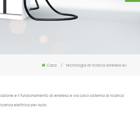
Casa
/
tecnologia di ricarica wireless ev
zione e il funzionamento di wireless e via cavo sistema di ricarica
ricarica elettrica per auto.