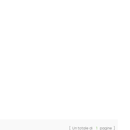
[ Un totale di
1
pagine ]