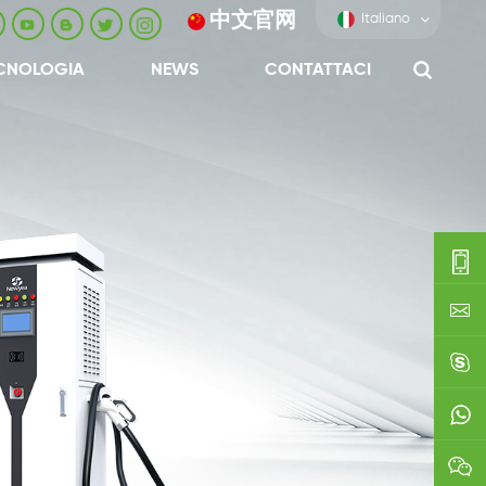
中文官网
Italiano
CNOLOGIA
NEWS
CONTATTACI
0086-
0592-
export
688229
linda03
0086138