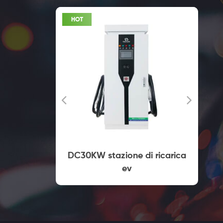
terie
DC30KW stazione di ricarica
ue Type2
ev