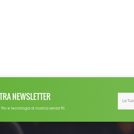
STRA NEWSLETTER
 filo e tecnologia di ricarica senza fili.