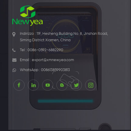
Indirizzo : 11F, Hesheng Building No. 8, Jinshan Road,
Siming District Xiamen, China
Tel :
0086-0592-6882290
Email :
export@xmnewyea.com
WhatsApp :
008613859903813
15