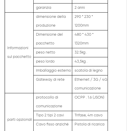
garanzia
2 anni
dimensione della
290 * 230 *
produzione
1200mm
Dimensione del
480 * 430 *
pacchetto
1320mm
Informazioni
peso netto
32.5kg .
sul pacchetto
peso lordo
43,5kg .
Imballaggio esterno
scatola di legno
Gateway di rete
Ethernet / 3G / 4G
comunicazione
protocollo di
OCPP . 1.6 (JSON)
comunicazione
Tipo 2 tipi 2 cavi
Trifase, 4m cavo
parti opzionali
Cavo fisso anziché
Pistola di ricarica