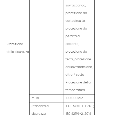
sovraccarico,
protezione da
cortocircuito,
protezione da
perdita di
corrente,
Protezione
protezione da
della sicurezza
terra, protezione
da sovratensione,
oltre / sotto
Protezione della
temperatura
MTBF .
100.000 ore
Standard di
IEC . 61851-1-1: 2017,
sicurezza
IEC 62196-2: 2016