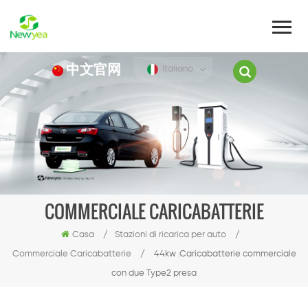
中文官网
Italiano
COMMERCIALE CARICABATTERIE
Casa
/
Stazioni di ricarica per auto
/
Commerciale Caricabatterie
/
44kw .Caricabatterie commerciale
con due Type2 presa