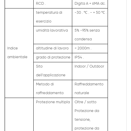
RCD .
Digita A + 6MA dc.
temperatura di
-30 .
℃ .
- + 50
℃ .
esercizio
umidità lavorativa
5% -95% senza
condensa
Indice
altitudine di lavoro
<
2000m .
ambientale
grado di protezione
IP54 .
Sito
Indoor / Outdoor
dell'applicazione
Metodo di
Raffreddamento
raffreddamento
naturale
Protezione multipla
Oltre / sotto
Protezione da
tensione,
protezione da