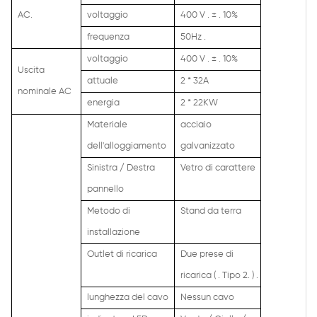
AC.
voltaggio
400 V .
± .
10%
frequenza
50Hz .
voltaggio
400 V .
± .
10%
Uscita
attuale
2 * 32A
nominale AC
energia
2 * 22KW
Materiale
acciaio
dell'alloggiamento
galvanizzato
Sinistra / Destra
Vetro di carattere
pannello
Metodo di
Stand da terra
installazione
Outlet di ricarica
Due prese di
ricarica
( .
Tipo 2.
) .
lunghezza del cavo
Nessun cavo