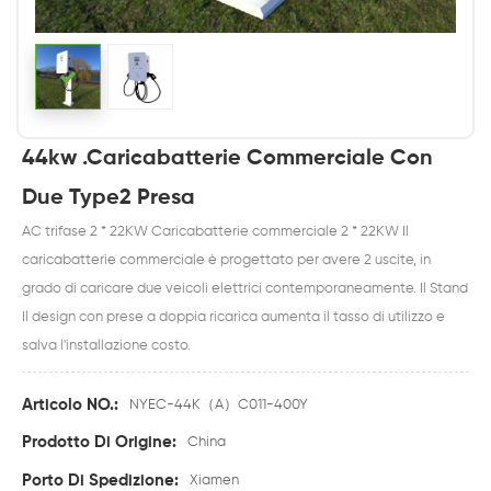
44kw .Caricabatterie Commerciale Con
Due Type2 Presa
AC trifase 2 * 22KW Caricabatterie commerciale 2 * 22KW Il
caricabatterie commerciale è progettato per avere 2 uscite, in
grado di caricare due veicoli elettrici contemporaneamente. Il Stand
Il design con prese a doppia ricarica aumenta il tasso di utilizzo e
salva l'installazione costo.
Articolo NO.:
NYEC-44K（A）C011-400Y
Prodotto Di Origine:
China
Porto Di Spedizione:
Xiamen