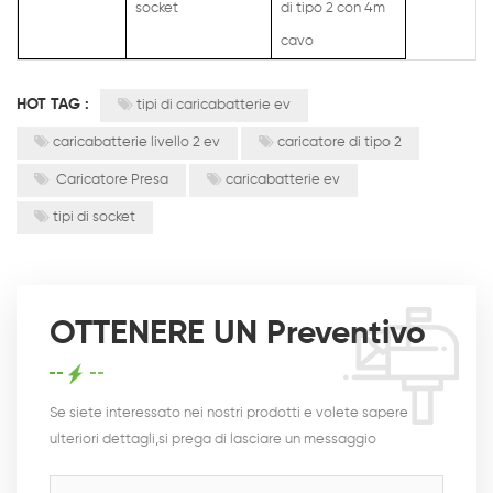
socket
di tipo 2 con 4m
cavo
HOT TAG :
tipi di caricabatterie ev
caricabatterie livello 2 ev
caricatore di tipo 2
Caricatore Presa
caricabatterie ev
tipi di socket
OTTENERE UN Preventivo
Se siete interessato nei nostri prodotti e volete sapere
ulteriori dettagli,si prega di lasciare un messaggio
qui,vi risponderemo il più presto possibile.