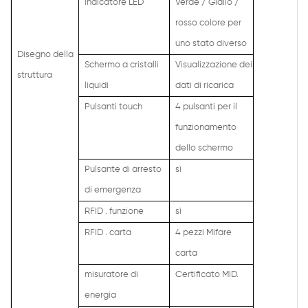
indicatore LED
Verde / Giallo /
rosso colore per
uno stato diverso
Disegno della
Schermo a cristalli
Visualizzazione dei
struttura
liquidi
dati di ricarica
Pulsanti touch
4 pulsanti per il
funzionamento
dello schermo
Pulsante di arresto
sì
di emergenza
RFID . funzione
sì
RFID . carta
4 pezzi Mifare
carta
misuratore di
Certificato MID.
energia