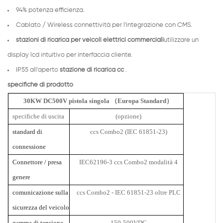
94% potenza efficienza.
Cablato / Wireless connettività per l'integrazione con CMS.
stazioni di ricarica per veicoli elettrici commerciali
utilizzare un
display lcd intuitivo per interfaccia cliente.
IP55 all'aperto
stazione di ricarica cc
.
specifiche di prodotto
30KW DC500V pistola singola （Europa Standard）
specifiche di uscita
(opzione)
standard di
ccs Combo2 (IEC 61851-23)
connessione
Connettore / presa
IEC62196-3 ccs Combo2 modalità 4
genere
comunicazione sulla
ccs Combo2
- IEC 61851-23 oltre PLC
sicurezza del veicolo
gamma di tensione
150-500VDC