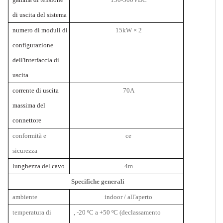
di uscita del sistema
numero di moduli di
15kW
× 2
configurazione
dell'interfaccia di
uscita
corrente di uscita
70A
massima del
connettore
conformità e
ce
sicurezza
lunghezza del cavo
4m
Specifiche generali
ambiente
indoor / all'aperto
temperatura di
, -20
ºC a +50 ºC (declassamento