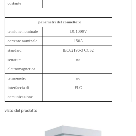
costante
parametri del connettore
tensione nominale
DC1000V
corrente nominale
150A
standard
IEC62196-3 CCS2
serratura
no
elettromagnetica
termometro
no
interfaccia di
PLC
comunicazione
vista del prodotto