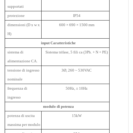
supportati
protezione
IP54
dimensioni (D x w x
600
×
690
×
1500 mm
H)
input Caratteristiche
sistema di
Sistema trifase, 5 fili ca (3Ph. + N + PE)
alimentazione CA.
tensione di ingresso
3Ø, 260 ~ 530VAC
nominale
frequenza di
50Hz,
± 10Hz
ingresso
modulo di potenza
potenza di uscita
15kW
massima per modulo