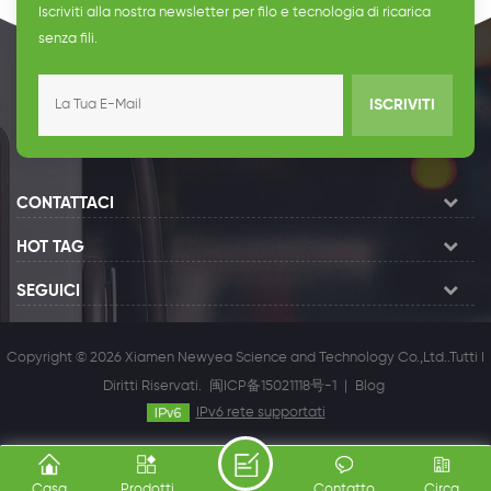
Iscriviti alla nostra newsletter per filo e tecnologia di ricarica
senza fili.
ISCRIVITI
CONTATTACI
HOT TAG
SEGUICI
Copyright © 2026 Xiamen Newyea Science and Technology Co.,Ltd..Tutti I
Diritti Riservati.
闽ICP备15021118号-1
|
Blog
IPv6 rete supportati
Casa
Prodotti
Contatto
Circa