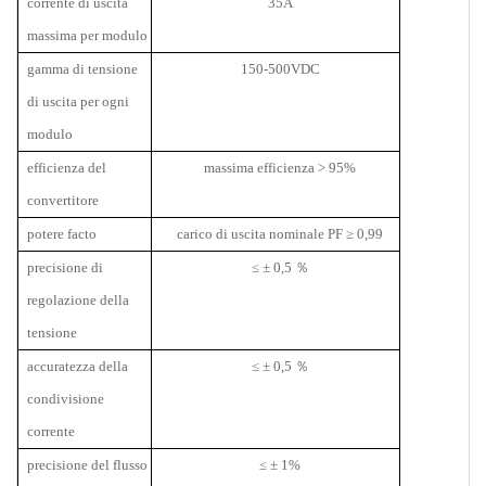
corrente di uscita
35A
massima per modulo
gamma di tensione
150-500VDC
di uscita per ogni
modulo
efficienza del
massima efficienza > 95%
convertitore
potere facto
carico di uscita nominale PF
≥ 0,99
precisione di
≤ ± 0,5 ％
regolazione della
tensione
accuratezza della
≤ ± 0,5 ％
condivisione
corrente
precisione del flusso
≤ ± 1%