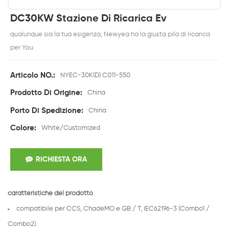
DC30KW Stazione Di Ricarica Ev
qualunque sia la tua esigenza, Newyea ha la giusta pila di ricarica
per You
Articolo NO.:
NYEC-30K(D) C011-550
Prodotto Di Origine:
China
Porto Di Spedizione:
China
Colore:
White/Customized
RICHIESTA ORA
caratteristiche del prodotto
compatibile per CCS, ChadeMO e GB / T, IEC62196-3 (Combo1 /
Combo2).