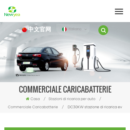
中文官网
Italiano
COMMERCIALE CARICABATTERIE
Casa
/
Stazioni di ricarica per auto
/
Commerciale Caricabatterie
/
DC30KW stazione di ricarica ev