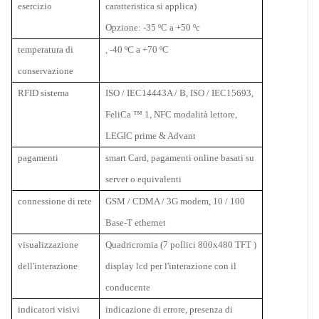
esercizio
caratteristica si applica)
Opzione: -35
ºC a +50 ºc
temperatura di
, -40
ºC a +70 ºC
conservazione
RFID sistema
ISO / IEC14443A / B, ISO / IEC15693,
FeliCa
™ 1, NFC modalità lettore,
LEGIC prime & Advant
pagamenti
smart Card, pagamenti online basati su
server o equivalenti
connessione di rete
GSM / CDMA / 3G modem, 10 / 100
Base-T ethernet
visualizzazione
Quadricromia (7 pollici 800x480 TFT )
dell'interazione
display lcd per l'interazione con il
conducente
indicatori visivi
indicazione di errore, presenza di