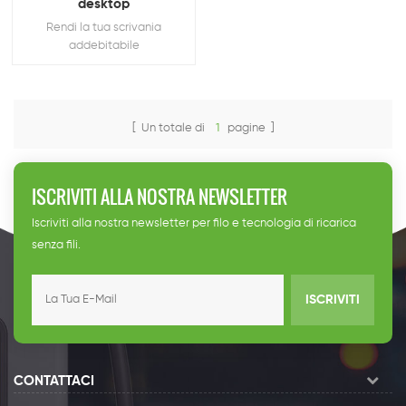
desktop
Rendi la tua scrivania
addebitabile
[ Un totale di
1
pagine ]
ISCRIVITI ALLA NOSTRA NEWSLETTER
Iscriviti alla nostra newsletter per filo e tecnologia di ricarica
senza fili.
ISCRIVITI
CONTATTACI