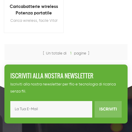
Caricabatterie wireless
Potenza portatile
Carica wireless, facile Vita!
[ Un totale di
1
pagine ]
ISCRIVITI ALLA NOSTRA NEWSLETTER
Iscriviti alla nostra newsletter per filo e tecnologia di ricarica
senza fili.
ISCRIVITI