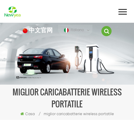
中文官网
Italiano
MIGLIOR CARICABATTERIE WIRELESS
PORTATILE
Casa
/
miglior caricabatterie wireless portatile