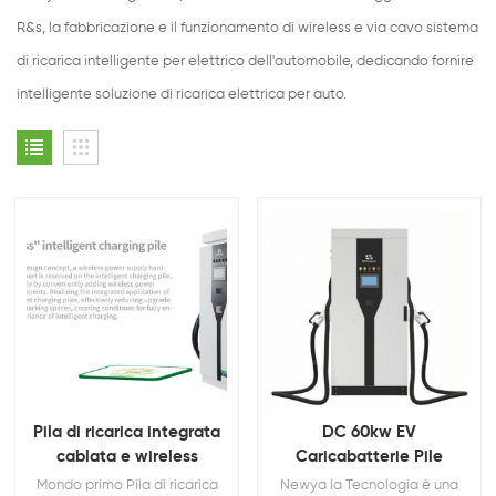
R&s, la fabbricazione e il funzionamento di wireless e via cavo sistema
di ricarica intelligente per elettrico dell'automobile, dedicando fornire
intelligente soluzione di ricarica elettrica per auto.
Pila di ricarica integrata
DC 60kw EV
cablata e wireless
Caricabatterie Pile
intelligente e wireless
Mondo primo Pila di ricarica
Newya la Tecnologia è una