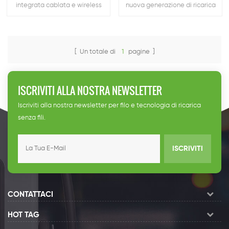
integrata cablata e wireless
nuova generazione di ricarica
intelligente e wireless
intelligente pali per il nuova
energia ecologia. Basato sul
embedded di ricarica
intelligente mucchio
[ Un totale di
1
pagine ]
indipendentemente ricercato
e sviluppato da LINUX, è il
primo a rendersi conto
ISCRIVITI ALLA NOSTRA NEWSLETTER
accesso illimitato a Internet of
things e smart cities.
Iscriviti alla nostra newsletter per filo e tecnologia di ricarica
senza fili.
ISCRIVITI
CONTATTACI
HOT TAG