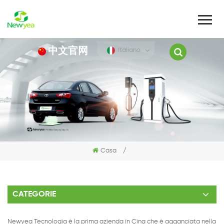
中文官网
Italiano
Casa
/
CATEGORIE
Newyea Tecnologia è la prima azienda in Cina che è agganciata nella