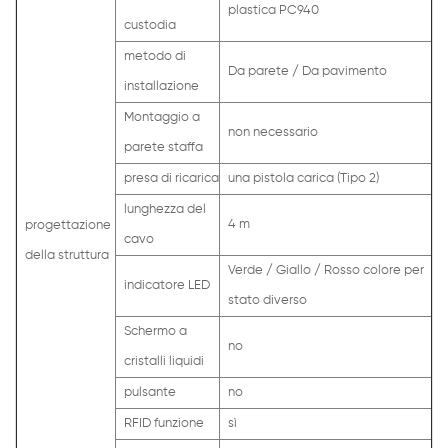
plastica PC940
custodia
metodo di
Da parete / Da pavimento
installazione
Montaggio a
non necessario
parete staffa
presa di ricarica
una pistola carica (Tipo 2)
lunghezza del
4 m
progettazione
cavo
della struttura
Verde / Giallo / Rosso colore per
indicatore LED
stato diverso
Schermo a
no
cristalli liquidi
pulsante
no
RFID funzione
sì