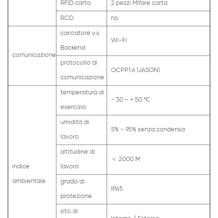
RFID carta
2 pezzi Mifare carta
RCD
no
caricatore v.s.
Wi-Fi
Backend
comunicazione
protocollo di
OCPP1.6 (JASON)
comunicazione
temperatura di
- 30 ~ + 50 ℃
esercizio
umidità di
5% ~ 95% senza condensa
lavoro
altitudine di
＜ 2000 M
indice
lavoro
ambientale
grado di
IP65
protezione
sito di