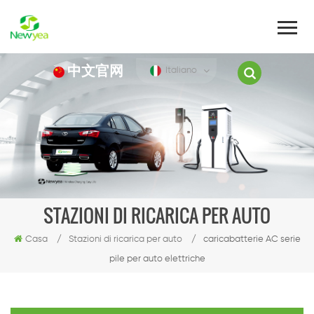
中文官网
Italiano
STAZIONI DI RICARICA PER AUTO
Casa
/
Stazioni di ricarica per auto
/
caricabatterie AC serie
pile per auto elettriche