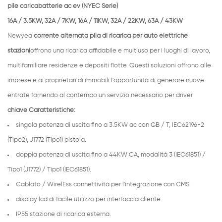
pile caricabatterie ac ev (NYEC Serie)
16A / 3.5KW, 32A / 7KW, 16A / 11KW, 32A / 22KW, 63A / 43KW
Newyea
corrente alternata
pila di ricarica per auto elettriche
stazioni
offrono una ricarica affidabile e multiuso per i luoghi di lavoro,
multifamiliare residenze e depositi flotte. Questi soluzioni offrono alle
imprese e ai proprietari di immobili l'opportunità di generare nuove
entrate fornendo al contempo un servizio necessario per driver.
chiave Caratteristiche:
singola potenza di uscita fino a 3.5KW ac con GB / T, IEC62196-2
(Tipo2), J1772 (Tipo1) pistola.
doppia potenza di uscita fino a 44KW CA, modalità 3 (IEC61851) /
Tipo1 (J1772) / Tipo1 (IEC61851).
Cablato / WirelEss connettività per l'integrazione con CMS.
display lcd di facile utilizzo per interfaccia cliente.
IP55 stazione di ricarica esterna.