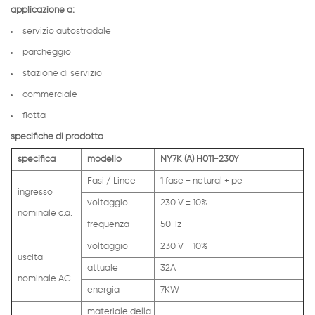
applicazione a:
servizio autostradale
parcheggio
stazione di servizio
commerciale
flotta
specifiche di prodotto
specifica
modello
NY7K (A) H011-230Y
Fasi / Linee
1 fase + netural + pe
ingresso
voltaggio
230 V ± 10%
nominale c.a.
frequenza
50Hz
voltaggio
230 V ± 10%
uscita
attuale
32A
nominale AC
energia
7KW
materiale della